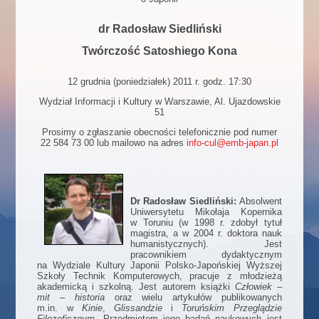
dr Radosław Siedliński
Twórczość Satoshiego Kona
12 grudnia (poniedziałek) 2011 r. godz. 17:30
Wydział Informacji i Kultury w Warszawie, Al. Ujazdowskie
51
Prosimy o zgłaszanie obecności telefonicznie pod numer
22 584 73 00 lub mailowo na adres
info-cul@emb-japan.pl
Dr Radosław Siedliński:
Absolwent
Uniwersytetu Mikołaja Kopernika
w Toruniu (w 1998 r. zdobył tytuł
magistra, a w 2004 r. doktora nauk
humanistycznych). Jest
pracownikiem dydaktycznym
na Wydziale Kultury Japonii Polsko-Japońskiej Wyższej
Szkoły Technik Komputerowych, pracuje z młodzieżą
akademicką i szkolną. Jest autorem książki
Człowiek –
mit – historia
oraz wielu artykułów publikowanych
m.in. w
Kinie
,
Glissandzie
i
Toruńskim Przeglądzie
Filozoficznym
. Przedmiotem jego badań naukowych jest