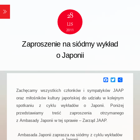
28
LIS
2011
Zaproszenie na siódmy wykład
o Japonii
F
T
P
a
w
o
c
i
d
Zachęcamy wszystkich członków i sympatyków JAAP
e
t
z
oraz miłośników kultury japońskiej do udziału w kolejnym
b
t
i
o
e
e
spotkaniu z cyklu wykładów o Japonii. Poniżej
o
r
l
k
s
przedstawiamy treść zaproszenia otrzymanego
i
z Ambasady Japonii w tej sprawie – Zarząd JAAP.
ę
Ambasada Japonii zaprasza na siódmy z cyklu wykładów
o Japonii