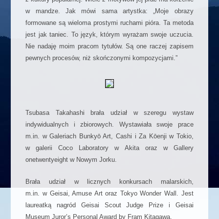
w mandze. Jak mówi sama artystka:
„Moje obrazy
formowane są wieloma prostymi ruchami pióra. Ta metoda
jest jak taniec. To język, którym wyrażam swoje uczucia.
Nie nadaję moim pracom tytułów. Są one raczej zapisem
pewnych procesów, niż skończonymi kompozycjami.”
Tsubasa Takahashi brała udział w szeregu wystaw
indywidualnych i zbiorowych. Wystawiała swoje prace
m.in. w Galeriach Bunkyō Art, Cashi i Za Kōenji w Tokio,
w galerii Coco Laboratory w Akita oraz w Gallery
onetwentyeight w Nowym Jorku.
Brała udział w licznych konkursach malarskich,
m.in. w Geisai, Amuse Art oraz Tokyo Wonder Wall.
Jest
laureatką nagród Geisai Scout Judge Prize i Geisai
Museum Juror’s Personal Award by Fram Kitagawa.