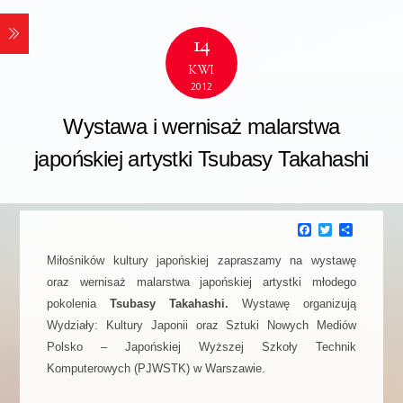
14
KWI
2012
Wystawa i wernisaż malarstwa
japońskiej artystki Tsubasy Takahashi
F
T
P
a
w
o
c
i
d
Miłośników kultury japońskiej zapraszamy na wystawę
e
t
z
oraz wernisaż malarstwa japońskiej artystki młodego
b
t
i
o
e
e
pokolenia
Tsubasy Takahashi.
Wystawę organizują
o
r
l
k
s
Wydziały: Kultury Japonii oraz Sztuki Nowych Mediów
i
Polsko – Japońskiej Wyższej Szkoły Technik
ę
Komputerowych (PJWSTK) w Warszawie.