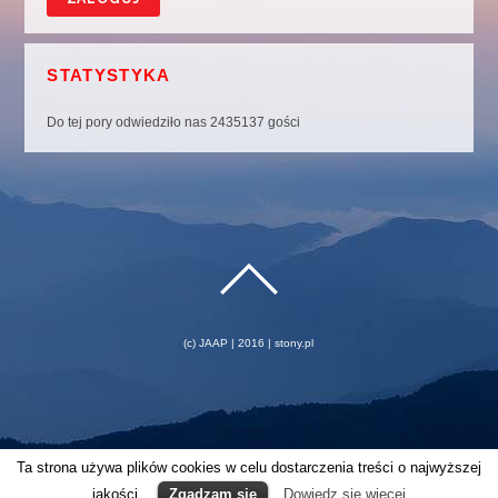
STATYSTYKA
Do tej pory odwiedziło nas 2435137 gości
(c) JAAP | 2016 | stony.pl
Ta strona używa plików cookies w celu dostarczenia treści o najwyższej
jakości.
Zgadzam się
Dowiedz się wiecej