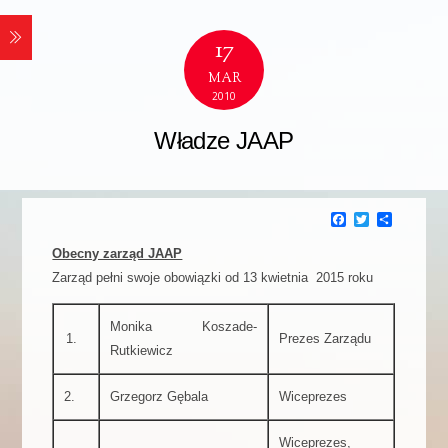
17
MAR
2010
Władze JAAP
F
T
P
a
w
o
c
i
d
Obecny zarząd JAAP
e
t
z
Zarząd pełni swoje obowiązki od 13 kwietnia 2015 roku
b
t
i
o
e
e
o
r
l
k
s
Monika Koszade-
1.
Prezes Zarządu
i
Rutkiewicz
ę
2.
Grzegorz Gębala
Wiceprezes
Wiceprezes,