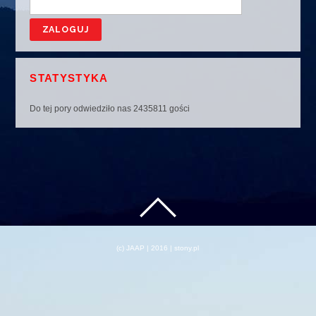
STATYSTYKA
Do tej pory odwiedziło nas 2435811 gości
(c) JAAP | 2016 | stony.pl