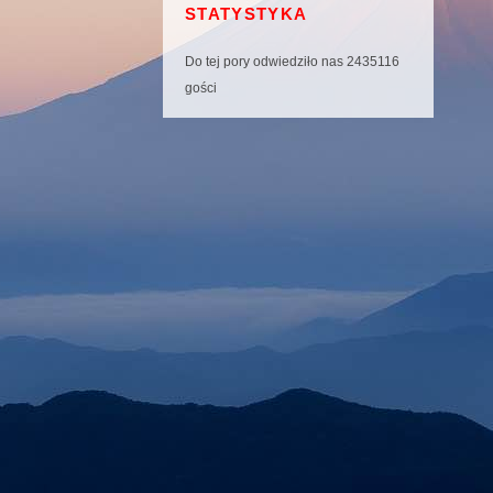
STATYSTYKA
Do tej pory odwiedziło nas 2435116
gości