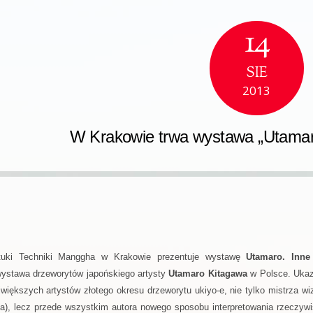
14
SIE
2013
W Krakowie trwa wystawa „Utamaro
uki Techniki Manggha w Krakowie prezentuje wystawę
Utamaro. Inne
wystawa drzeworytów japońskiego artysty
Utamaro Kitagawa
w Polsce. Ukaz
jwiększych artystów złotego okresu drzeworytu ukiyo-e, nie tylko mistrza w
n-ga), lecz przede wszystkim autora nowego sposobu interpretowania rzeczyw