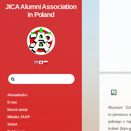
JICA Alumni Association
in Poland
Aktualności
O nas
Muzeum Szt
Nasze pasje
to pierwsza 
Władze JAAP
jednego z na
Statut
kobiet (biji