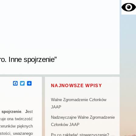
. Inne spojrzenie”
F
T
P
NAJNOWSZE WPISY
a
w
o
c
i
d
e
t
z
Walne Zgromadzenie Członków
b
t
i
o
e
e
JAAP
o
r
l
 spojrzenie
.
J
est
k
s
Nadzwyczajne Walne Zgromadzenie
uje ona twórczość
i
ę
Członków JAAP
izerunków pięknych
istości, uważanego
Po co zakładać stowarzyszenie?