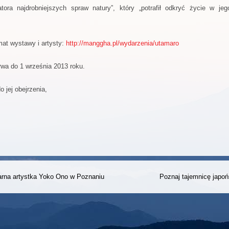
tatora najdrobniejszych spraw natury”, który „potrafił odkryć życie w je
mat wystawy i artysty:
http://manggha.pl/wydarzenia/utamaro
wa do 1 września 2013 roku.
 jej obejrzenia,
rna artystka Yoko Ono w Poznaniu
Poznaj tajemnicę japo