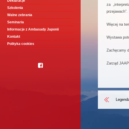
Deklaracje
za „interpre
Szkolenia
przejawach”.
Walne zebrania
Seminaria
Więcej na te
Informacje z Ambasady Japonii
Kontakt
Wystawa potr
Polityka cookies
Zachęcamy do
Zarząd JAAP
Legenda