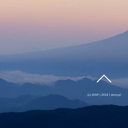
(c) JAAP | 2016 | stony.pl