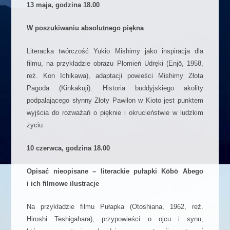
13 maja, godzina 18.00
W poszukiwaniu absolutnego piękna
Literacka twórczość Yukio Mishimy jako inspiracja dla
filmu, na przykładzie obrazu Płomień Udręki (Enjō, 1958,
reż. Kon Ichikawa), adaptacji powieści Mishimy Złota
Pagoda (Kinkakuji). Historia buddyjskiego akolity
podpalającego słynny Złoty Pawilon w Kioto jest punktem
wyjścia do rozważań o pięknie i okrucieństwie w ludzkim
życiu.
10 czerwca, godzina 18.00
Opisać nieopisane – literackie pułapki Kōbō Abego
i ich filmowe ilustracje
Na przykładzie filmu Pułapka (Otoshiana, 1962, reż.
Hiroshi Teshigahara), przypowieści o ojcu i synu,