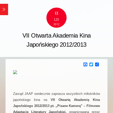
11
LIS
2012
VII Otwarta Akademia Kina
Japońskiego 2012/2013
F
T
P
a
w
o
c
i
d
e
t
z
b
t
i
o
e
e
o
r
l
k
s
Zarząd JAAP serdecznie zaprasza wszystkich miłośników
i
ę
japońskiego kina na
VII Otwartą Akademię Kina
Japońskiego 2012/2013 pt. „Pisane Kamerą” – Filmowe
Adaptacje Literatury Japońskiej,
organizowaną przez