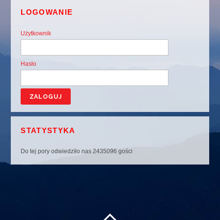
LOGOWANIE
Użytkownik
Hasło
STATYSTYKA
Do tej pory odwiedziło nas 2435096 gości