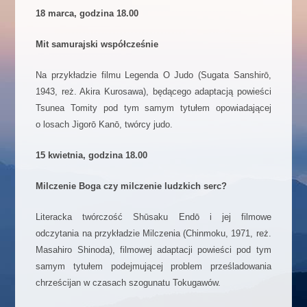
18 marca, godzina 18.00
Mit samurajski współcześnie
Na przykładzie filmu Legenda O Judo (Sugata Sanshirō,
1943, reż. Akira Kurosawa), będącego adaptacją powieści
Tsunea Tomity pod tym samym tytułem opowiadającej
o losach Jigorō Kanō, twórcy judo.
15 kwietnia, godzina 18.00
Milczenie Boga czy milczenie ludzkich serc?
Literacka twórczość Shūsaku Endō i jej filmowe
odczytania na przykładzie Milczenia (Chinmoku, 1971, reż.
Masahiro Shinoda), filmowej adaptacji powieści pod tym
samym tytułem podejmującej problem prześladowania
chrześcijan w czasach szogunatu Tokugawów.