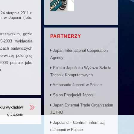
4 sierpnia 2011 r.
 w Japonii (foto:
arszawskim, gdzie
PARTNERZY
5-2003 wykładała
racach badawczych
Japan International Cooperation
rwszej polonijnej
Agency
2003 pracuje jako
Polsko Japońska Wyższa Szkoła
a.
Technik Komputerowych
Ambasada Japonii w Polsce
Salon Przyjaciół Japonii
Japan External Trade Organization
yklu wykładów
JETRO
o Japonii
Japoland – Centrum informacji
o Japonii w Polsce