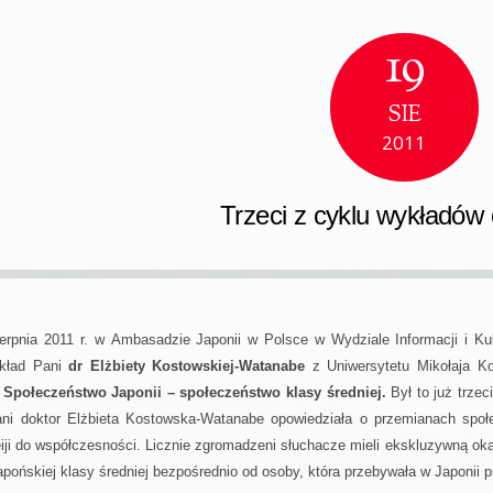
19
SIE
2011
Trzeci z cyklu wykładów 
erpnia 2011 r. w Ambasadzie Japonii w Polsce w Wydziale Informacji i Ku
ykład Pani
dr Elżbiety Kostowskiej-Watanabe
z Uniwersytetu Mikołaja K
Społeczeństwo Japonii
–
społeczeństwo klasy średniej.
Był to już
trzec
ani doktor Elżbieta Kostowska-Watanabe opowiedziała o przemianach społ
iji do współczesności. Licznie zgromadzeni słuchacze mieli ekskluzywną oka
apońskiej klasy średniej bezpośrednio od osoby, która przebywała w Japonii p