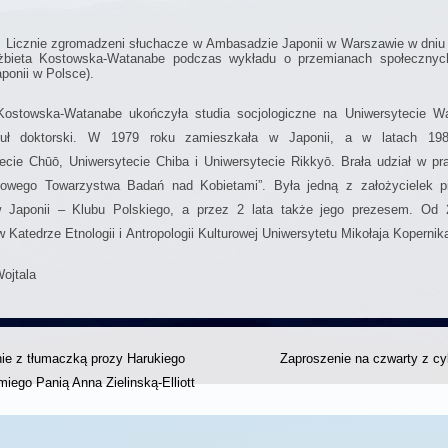
: Licznie zgromadzeni słuchacze w Ambasadzie Japonii w Warszawie w dniu 2
lżbieta Kostowska-Watanabe podczas wykładu o przemianach społecznych
onii w Polsce).
 Kostowska-Watanabe ukończyła studia socjologiczne na Uniwersytecie W
tuł doktorski. W 1979 roku zamieszkała w Japonii, a w latach 198
ecie Chūō, Uniwersytecie Chiba i Uniwersytecie Rikkyō. Brała udział w p
owego Towarzystwa Badań nad Kobietami”. Była jedną z założycielek pie
 w Japonii – Klubu Polskiego, a przez 2 lata także jego prezesem. Od 
Katedrze Etnologii i Antropologii Kulturowej Uniwersytetu Mikołaja Kopernik
ojtala
ie z tłumaczką prozy Harukiego
Zaproszenie na czwarty z c
iego Panią Anna Zielinską-Elliott