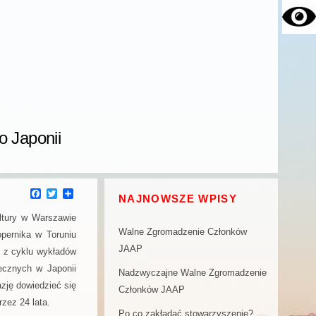
o Japonii
F
T
P
NAJNOWSZE WPISY
a
w
o
c
i
d
ltury w Warszawie
e
t
z
Walne Zgromadzenie Członków
opernika w Toruniu
b
t
i
o
e
e
JAAP
i z cyklu wykładów
o
r
l
k
s
ecznych w Japonii
Nadzwyczajne Walne Zgromadzenie
i
zję dowiedzieć się
ę
Członków JAAP
rzez 24 lata.
Po co zakładać stowarzyszenie?