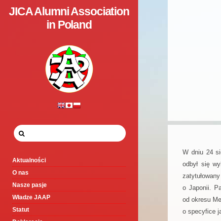
JICA Alumni Association
in Poland
W dniu 24 si
Aktualności
odbył się w
O nas
zatytułowany
Nasze pasje
o Japonii. P
Władze JAAP
od okresu Me
Statut
o specyfice j