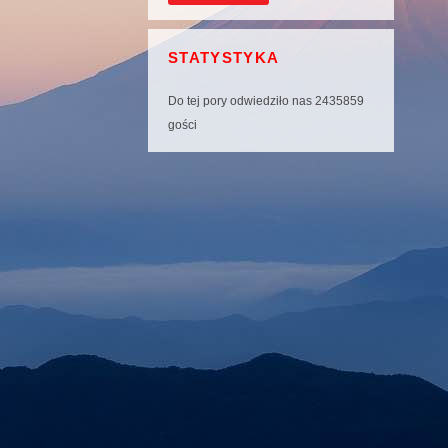
STATYSTYKA
Do tej pory odwiedziło nas 2435859
gości