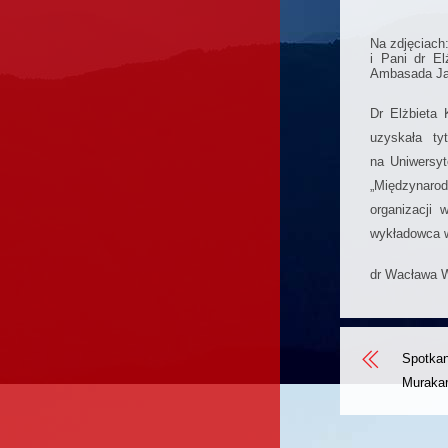
Na zdjęciach
i Pani dr E
Ambasada Jap
Dr Elżbieta
uzyskała ty
na Uniwersyt
„Międzynarod
organizacji
wykładowca w 
dr Wacława W
Spotkan
Murakam