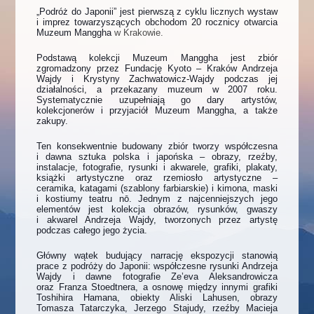
„
Podróż do Japonii” jest pierwszą z cyklu licznych wystaw
i imprez towarzyszących obchodom 20 rocznicy otwarcia
Muzeum Manggha
w Krakowie.
Podstawą kolekcji Muzeum Manggha jest zbiór
zgromadzony przez Fundację Kyoto – Kraków Andrzeja
Wajdy i Krystyny Zachwatowicz-Wajdy podczas jej
działalności, a przekazany muzeum w 2007 roku.
Systematycznie uzupełniają go dary artystów,
kolekcjonerów i przyjaciół Muzeum Manggha, a także
zakupy.
Ten konsekwentnie budowany zbiór tworzy współczesna
i dawna sztuka polska i japońska – obrazy, rzeźby,
instalacje, fotografie, rysunki i akwarele, grafiki, plakaty,
książki artystyczne oraz rzemiosło artystyczne –
ceramika, katagami (szablony farbiarskie) i kimona, maski
i kostiumy teatru nō. Jednym z najcenniejszych jego
elementów jest kolekcja obrazów, rysunków, gwaszy
i akwarel Andrzeja Wajdy, tworzonych przez artystę
podczas całego jego życia.
Główny wątek budujący narrację ekspozycji stanowią
prace z podróży do Japonii: współczesne rysunki Andrzeja
Wajdy i dawne fotografie Ze’eva Aleksandrowicza
oraz Franza Stoedtnera, a osnowę między innymi grafiki
Toshihira Hamana, obiekty Aliski Lahusen, obrazy
Tomasza Tatarczyka, Jerzego Stajudy, rzeźby Macieja