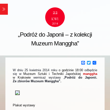
22
KWI
2014
„Podróż do Japonii – z kolekcji
Muzeum Manggha”
F
T
P
a
w
o
c
i
d
W dniu 25 kwietnia 2014 roku
o godzinie 18:00
odbędzie
e
t
z
się w
Muzeum Sztuki i Techniki Japońskiej
manggha
b
t
i
w Krakowie
wernisaż wystawy „
Podróż do Japonii.
o
e
e
Ze zbiorów Muzeum Manggha”.
o
r
l
k
s
i
ę
Plakat wystawy