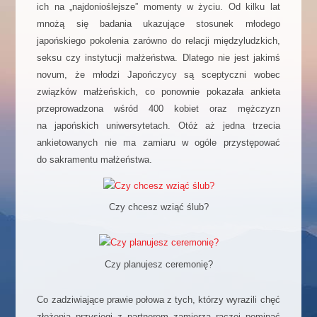
ich na „najdonioślejsze” momenty w życiu. Od kilku lat
ę
mnożą się badania ukazujące stosunek młodego
japońskiego pokolenia zarówno do relacji międzyludzkich,
seksu czy instytucji małżeństwa. Dlatego nie jest jakimś
novum, że młodzi Japończycy są sceptyczni wobec
związków małżeńskich, co ponownie pokazała ankieta
przeprowadzona wśród 400 kobiet oraz mężczyzn
na japońskich uniwersytetach. Otóż aż jedna trzecia
ankietowanych nie ma zamiaru w ogóle przystępować
do sakramentu małżeństwa.
Czy chcesz wziąć ślub?
Czy planujesz ceremonię?
Co zadziwiające prawie połowa z tych, którzy wyrazili chęć
złożenia przysięgi z partnerem zamierza raczej pominąć