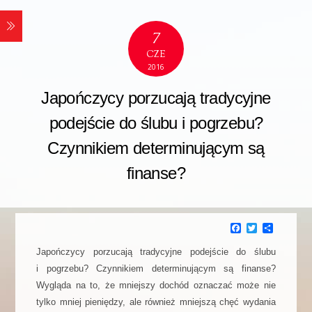
7
CZE
2016
Japończycy porzucają tradycyjne
podejście do ślubu i pogrzebu?
Czynnikiem determinującym są
finanse?
F
T
P
a
w
o
c
i
d
Japończycy porzucają tradycyjne podejście do ślubu
e
t
z
i pogrzebu? Czynnikiem determinującym są finanse?
b
t
i
o
e
e
Wygląda na to, że mniejszy dochód oznaczać może nie
o
r
l
k
s
tylko mniej pieniędzy, ale również mniejszą chęć wydania
i